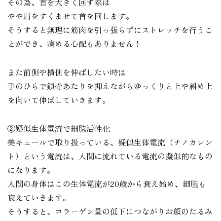
その為、首を大きく回す際は
やや肩をすくませて首を回します。
そうすると無理に筋肉を引っ張らずにストレッチを行うこ
とができ、痛める心配もありません！
また前側や横側を伸ばしたい時は
手のひらで鎖骨あたりを抑えながらゆっくりと上や斜め上
を向いて伸ばしていきます。
②疑似生体電流で細胞活性化
美キュールで取り扱っている、疑似生体電流（ナノカレン
ト）という電流は、人間に流れている電流の擬似的なもの
になります。
人間の身体はこの生体電流が20歳から衰え始め、細胞も
衰えていきます。
そうすると、コラーゲン量の低下につながりお顔のたるみ