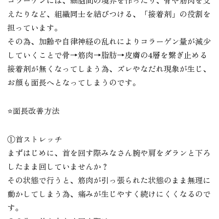
コラーゲンには、細胞間の境界を作ったり、骨や筋肉を支
えたりなど、組織同士を結びつける、「接着剤」の役割を
担っています。
その為、加齢や自律神経の乱れによりコラーゲン量が減少
していくことで骨→筋肉→脂肪→皮膚の4層を繋ぎ止める
接着剤が無くなってしまう為、ズレやなだれ現象が生じ、
お顔も面長へとなってしまうのです。
⭐️面長改善方法
①首ストレッチ
まずはじめに、首を回す際みなさん腕や肩をダランと下ろ
したまま回していませんか？
その状態で行うと、筋肉が引っ張られた状態のまま無理に
動かしてしまう為、痛みが生じやすく続けにくくなるので
す。