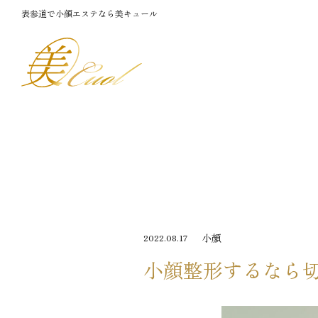
表参道で小顔エステなら美キュール
小顔
2022.08.17
小顔整形するなら