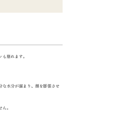
ンも崩れます。
分な水分が溜まり、顔を膨張させ
せん。