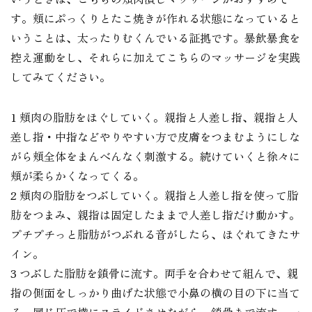
す。頬にぷっくりとたこ焼きが作れる状態になっていると
いうことは、太ったりむくんでいる証拠です。暴飲暴食を
控え運動をし、それらに加えてこちらのマッサージを実践
してみてください。
1 頬肉の脂肪をほぐしていく。親指と人差し指、親指と人
差し指・中指などやりやすい方で皮膚をつまむようにしな
がら頬全体をまんべんなく刺激する。続けていくと徐々に
頬が柔らかくなってくる。
2 頬肉の脂肪をつぶしていく。親指と人差し指を使って脂
肪をつまみ、親指は固定したままで人差し指だけ動かす。
プチプチっと脂肪がつぶれる音がしたら、ほぐれてきたサ
イン。
3 つぶした脂肪を鎖骨に流す。両手を合わせて組んで、親
指の側面をしっかり曲げた状態で小鼻の横の目の下に当て
る。同じ圧で横にスライドさせながら、鎖骨まで流す。一